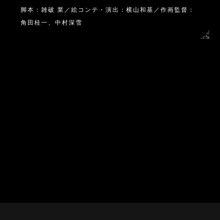
脚本：雑破 業／絵コンテ・演出：横山和基／作画監督：
角田桂一、中村深雪