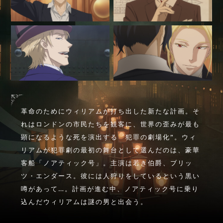
Movies
Special
moriarty_anime
革命のためにウィリアムが打ち出した新たな計画。そ
れはロンドンの市民たちを観客に、世界の歪みが最も
顕になるような死を演出する゛犯罪の劇場化”。ウィ
リアムが犯罪劇の最初の舞台として選んだのは、豪華
客船「ノアティック号」。主演は若き伯爵、ブリッ
ツ・エンダース。彼には人狩りをしているという黒い
噂があって…。計画が進む中、ノアティック号に乗り
込んだウィリアムは謎の男と出会う。