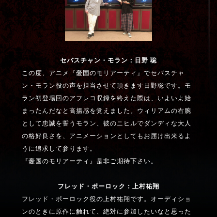
Movies
Special
セバスチャン・モラン：日野
聡
moriarty_anime
この度、アニメ『憂国のモリアーティ』でセバスチャ
ン・モラン役の声を担当させて頂きます日野聡です。モ
ラン初登場回のアフレコ収録を終えた際は、いよいよ始
まったんだなと高揚感を覚えました。ウィリアムの右腕
として忠誠を誓うモラン、彼のニヒルでダンディな大人
の格好良さを、アニメーションとしてもお届け出来るよ
うに追求して参ります。
『憂国のモリアーティ』是非ご期待下さい。
フレッド・ポーロック：上村祐翔
フレッド・ポーロック役の上村祐翔です。オーディショ
ンのときに原作に触れて、絶対に参加したいなと思った