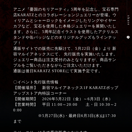
Movies
アニメ『憂国のモリアーティ』5周年を記念し、宝石専門
店KARATZとのコラボレーションジュエリーが登場。ウ
share
ィリアムとシャーロックをイメージしたリングやイヤー
Special
カフなど、宝石を使用した本格ジュエリーを展開いたし
ます。さらに、5周年記念イラストを使用したアクリルス
タンドや缶バッジなどのオリジナルグッズもラインナッ
moriarty_anime
プ！
通販サイトでの販売に先駆けて、5月22日（金）より 新
宿マルイアネックスにて、 先行販売を実施いたします。
ジュエリー商品は注文受付のみとなりますが、商品サン
プルをご覧いただきながらご注文いただけます。
通販は後日KARATZ STOREにて実施予定です。
〇イベント先行販売情報
【開催場所】 新宿マルイアネックス1F KARATZポップ
アップストア内特設コーナー
【開催期間】 2026年5月22日（金）～6月3日（水）
【営業時間】 平日 11:00～20:00 土・日 10:30～2
0:00
※5月27日(水)・最終日6月3日(水)は17:30
まで