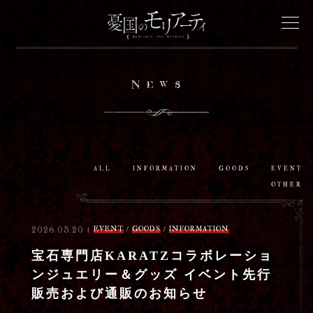
News
News
Onair
Staff&Cast
ALL
INFORMATION
GOODS
EVENT
OTHER
Story
EVENT
/
GOODS
/
INFORMATION
2026.05.20 |
Characters
宝石専門店KARATZコラボレーショ
ンジュエリー＆グッズ イベント先行
Goods
販売および通販のお知らせ