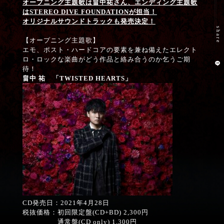
オープニング主題歌は畠中祐さん、エンディング主題歌
Movies
は
STEREO DIVE FOUNDATION
が担当！
オリジナルサウンドトラックも発売決定！
share
【オープニング主題歌】
Special
エモ、ポスト・ハードコアの要素を兼ね備えたエレクト
ロ・ロックな楽曲がどう作品と絡み合うのか乞うご期
待！
moriarty_anime
畠中 祐 「
TWISTED
HEARTS
」
CD発売日：2021年4月28日
税抜価格：初回限定盤(CD+BD) 2,300円
通常盤(CD only) 1,300円