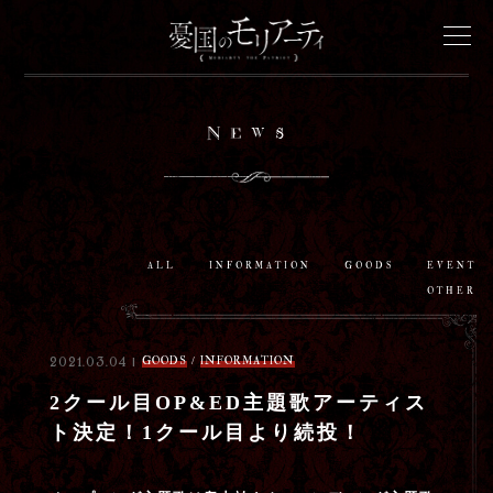
News
News
Onair
Staff&Cast
ALL
INFORMATION
GOODS
EVENT
OTHER
Story
GOODS
/
INFORMATION
2021.03.04 |
Characters
2クール目OP&ED主題歌アーティス
ト決定！1クール目より続投！
Goods