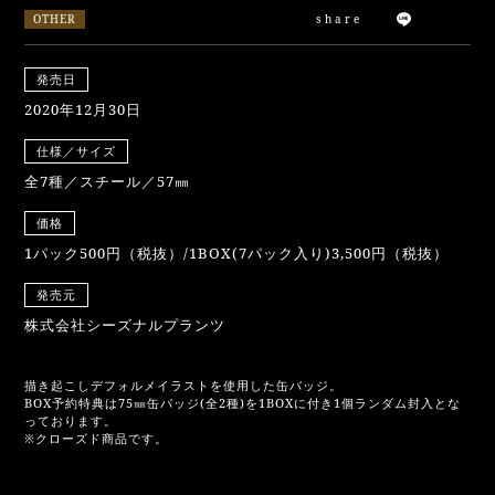
OTHER
share
発売日
2020年12月30日
仕様／サイズ
全7種／スチール／57㎜
価格
1パック500円（税抜）/1BOX(7パック入り)3,500円（税抜）
発売元
株式会社シーズナルプランツ
描き起こしデフォルメイラストを使用した缶バッジ。
BOX予約特典は75㎜缶バッジ(全2種)を1BOXに付き1個ランダム封入とな
っております。
※クローズド商品です。