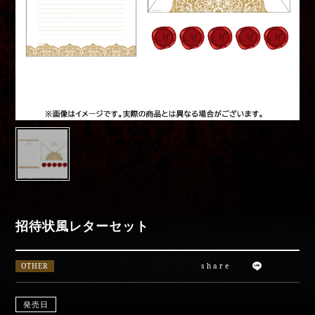
Movies
Special
moriarty_anime
招待状風レターセット
OTHER
share
発売日