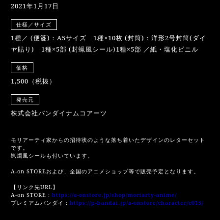
2021年1月17日
仕様／サイズ
1種／ (便箋)：A5サイズ 1種×10枚 (封筒)：洋形2号封筒(ダイ
ヤ貼り) 1種×5部 (封蝋風シール)1種×5部 ／紙・塩化ビニル
価格
1,500（税抜）
発売元
株式会社バンダイナムコアーツ
モリアーティ家からの招待状のような落ち着いたデザインのレターセット
です。
蝋燭風シールも付いています。
A-on STOREおよび、全国のアニメショップ等で販売予定となります。
【リンク先URL】
A-on STORE：
https://a-onstore.jp/shop/moriarty-anime/
プレミアムバンダイ：
https://p-bandai.jp/a-onstore/character/c015/