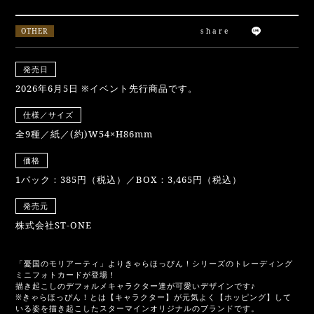
OTHER
share
発売日
2026年6月5日 ※イベント先行商品です。
仕様／サイズ
全9種／紙／(約)W54×H86mm
価格
1パック：385円（税込）／BOX：3,465円（税込）
発売元
株式会社ST-ONE
「憂国のモリアーティ」よりきゃらほっぴん！シリーズのトレーディング
ミニフォトカードが登場！
描き起こしのデフォルメキャラクター達が可愛いデザインです♪
※きゃらほっぴん！とは【キャラクター】が元気よく【ホッピング】して
いる姿を描き起こしたスターマインオリジナルのブランドです。