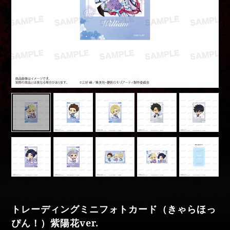
Movies
Special
moriarty_anime
トレーディングミニフォトカード（きゃらほっ
ぴん！）紫陽花ver.