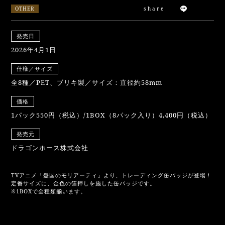
OTHER
share
発売日
2026年4月1日
仕様／サイズ
全8種／PET、ブリキ製／サイズ：直径約58mm
価格
1パック550円（税込）/1BOX（8パック入り）4,400円（税込）
発売元
ドラゴンホース株式会社
TVアニメ「憂国のモリアーティ」より、トレーディング缶バッジが登場！
定番サイズに、金色の箔押しを施した缶バッジです。
※1BOXで全種類揃います。