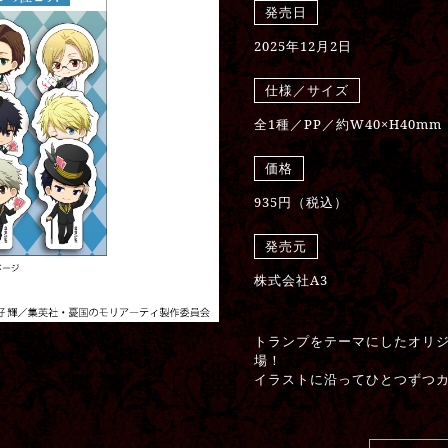
発売日
2025年12月2日
仕様／サイズ
全1種／PP／約W40×H40mm
価格
935円（税込）
発売元
株式会社A3
トランプをテーマにしたオリ
場！
イラストに沿ってひとつずつ