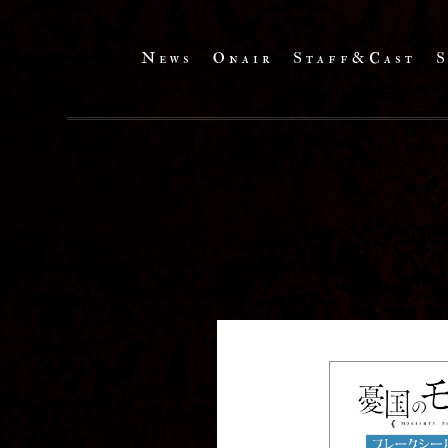
News
Onair
Staff&Cast
S