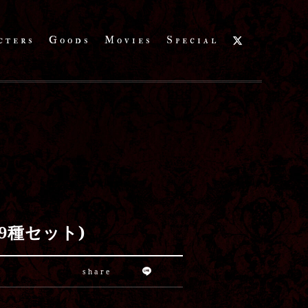
cters
Goods
Movies
Special
9種セット)
share