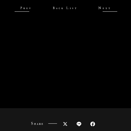
Prev
Back List
Next
Share