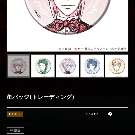
Movies
Special
moriarty_anime
缶バッジ(トレーディング)
OTHER
share
発売日