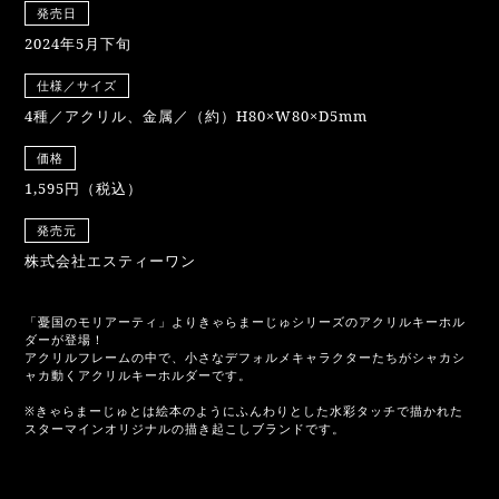
発売日
2024年5月下旬
仕様／サイズ
4種／アクリル、金属／（約）H80×W80×D5mm
価格
1,595円（税込）
発売元
株式会社エスティーワン
「憂国のモリアーティ」よりきゃらまーじゅシリーズのアクリルキーホル
ダーが登場！
アクリルフレームの中で、小さなデフォルメキャラクターたちがシャカシ
ャカ動くアクリルキーホルダーです。
※きゃらまーじゅとは絵本のようにふんわりとした水彩タッチで描かれた
スターマインオリジナルの描き起こしブランドです。