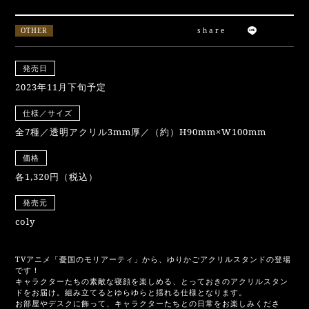
OTHER
share
発売日
2023年11月下旬予定
仕様／サイズ
全7種／透明アクリル3mm厚／（約）H90mm×W100mm
価格
各1,320円（税込）
発売元
coly
TVアニメ「憂国のモリアーティ」から、ゆりかごアクリルスタンドの登場
です！
キャラクターたちの素敵な寝顔を楽しめる、とっておきのアクリルスタン
ドをお届け。組み立てるとゆらゆらと揺れる仕様となります。
お部屋やデスクに飾って、キャラクターたちとの日常をお楽しみくださ