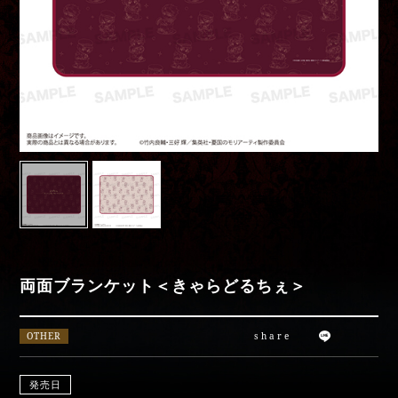
Movies
Special
moriarty_anime
両面ブランケット＜きゃらどるちぇ＞
OTHER
share
発売日