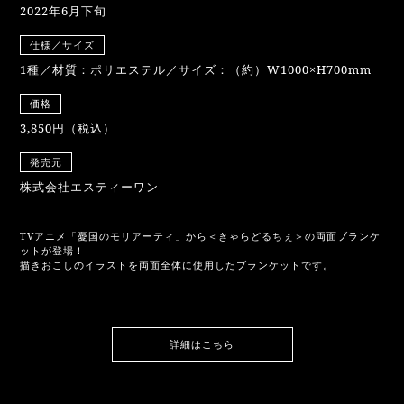
2022年6月下旬
仕様／サイズ
1種／材質：ポリエステル／サイズ：（約）W1000×H700mm
価格
3,850円（税込）
発売元
株式会社エスティーワン
TVアニメ「憂国のモリアーティ」から＜きゃらどるちぇ＞の両面ブランケ
ットが登場！
描きおこしのイラストを両面全体に使用したブランケットです。
詳細はこちら