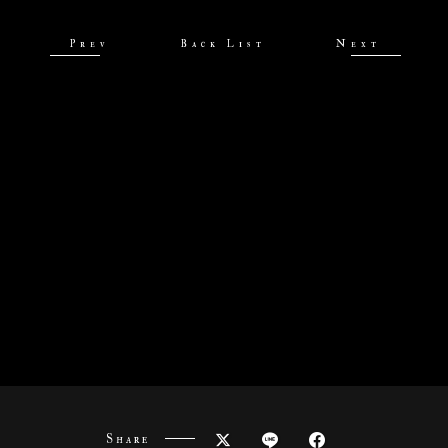
Prev
Back List
Next
Share