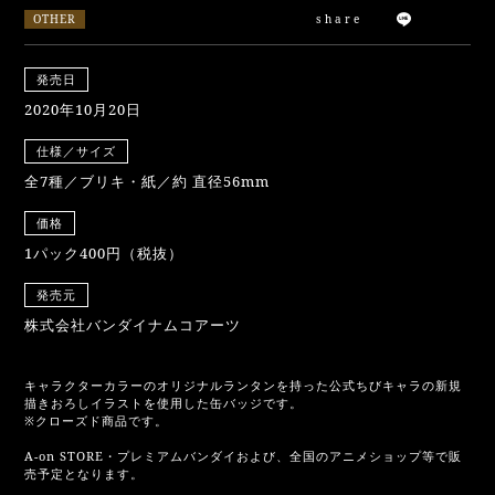
OTHER
share
発売日
2020年10月20日
仕様／サイズ
全7種／ブリキ・紙／約 直径56mm
価格
1パック400円（税抜）
発売元
株式会社バンダイナムコアーツ
キャラクターカラーのオリジナルランタンを持った公式ちびキャラの新規
描きおろしイラストを使用した缶バッジです。
※クローズド商品です。
A-on STORE・プレミアムバンダイおよび、全国のアニメショップ等で販
売予定となります。