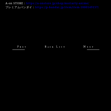
A-on STORE：
https://a-onstore.jp/shop/moriarty-anime/
プレミアムバンダイ：
https://p-bandai.jp/item/item-1000149157/
Prev
Back List
Next