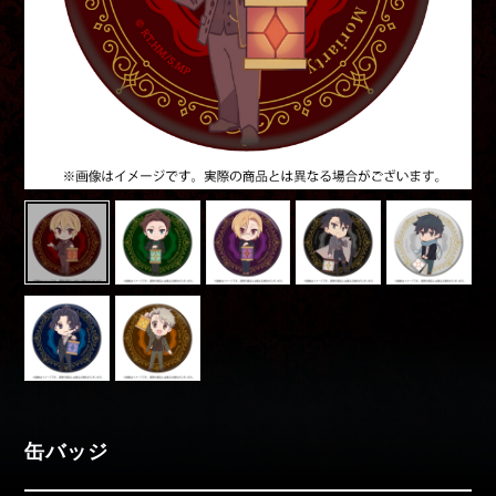
Movies
Special
moriarty_anime
缶バッジ