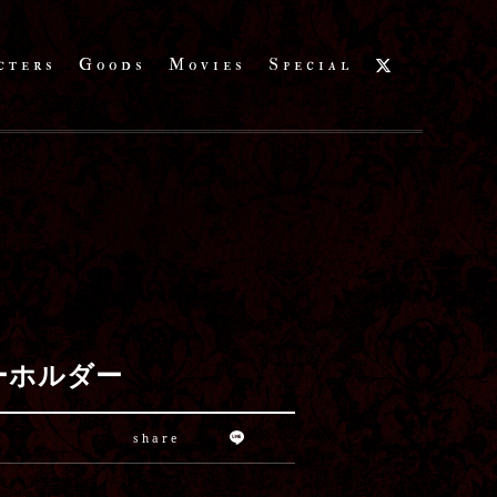
cters
Goods
Movies
Special
ーホルダー
share