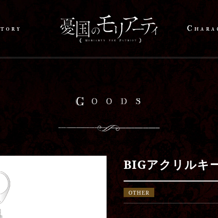
tory
Chara
Goods
BIGアクリルキ
OTHER