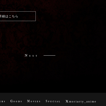
詳細はこちら
Next
ers
Goods
Movies
Special
moriarty_anime