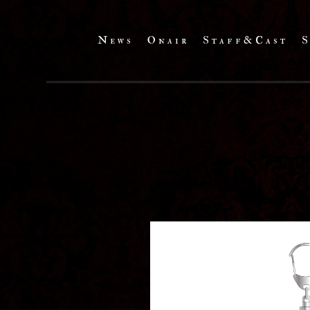
News
Onair
Staff&Cast
S