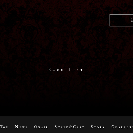
Back List
Top
News
Onair
Staff&Cast
Story
Charact