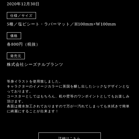
2020年12月30日
仕様／サイズ
5種／塩ビシート・ラバーマット／H100mm×W100mm
価格
各800円（税抜）
発売元
株式会社シーズナルプランツ
等身イラストを使用致しました。
キャラクターのイメージカラーに英国を醸し出したシックなデザインとな
っております。
コースターとしてはもちろん、机や壁等のワンポイントとしてもお楽しみ
頂けます。
表面は撥水加工されておりますので万が一汚れてしまっても水拭きで簡単
に綺麗にすることが出来ます！
詳細はこちら