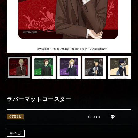
Movies
Special
moriarty_anime
ラバーマットコースター
OTHER
share
発売日