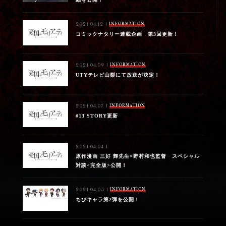
Movies
INFORMATION
2021.04.12 |
コミックナタリー連載企画 第3回更新！
Special
INFORMATION
2021.04.09 |
moriarty_anime
UTYテレビ山梨にて放送が決定！
INFORMATION
2021.04.07 |
#13 STORY更新
2021.04.04 |
原作漫画 三好 輝先生×野村和也監督 スペシャル
対談<完全版>公開！
INFORMATION
2021.04.03 |
ちびキャラ第2弾を公開！