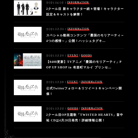
INFORMATION
2021.04.02 |
2クール目 新キャラクター続々登場！キャラクター
設定＆キャストを解禁！
INFORMATION
2021.03.30 |
スペシャル動画コンテンツ「憂国のモリアーティ～
4つの感情～」公開！ハッシュタグキ…
/
EVENT
GOODS
2021.03.29 |
【0408更新】TVアニメ「憂国のモリアーティ」P
OP UP SHOP in 有楽町マルイ プリンセ…
/
EVENT
INFORMATION
2021.03.28 |
公式Twitterフォロー＆リツイートキャンペーン開
催！
/
GOODS
INFORMATION
2021.03.22 |
2クール目OP主題歌「TWISTED HEARTS」畠中
祐 CDは4月28日発売！詳細情報公開！