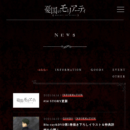
News
News
Onair
Staff&Cast
ALL
INFORMATION
GOODS
EVENT
OTHER
Story
INFORMATION
2021.04.14 |
#14 STORY更新
Characters
/
GOODS
INFORMATION
Goods
2021.04.12 |
Blu-ray&DVD第5巻描き下ろしイラスト＆特典詳
細を公開！